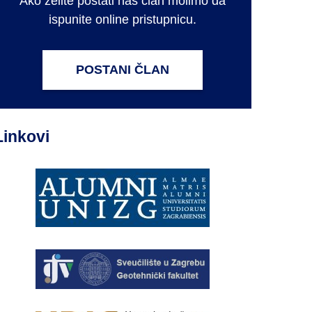
Ako želite postati naš član molimo da
ispunite online pristupnicu.
POSTANI ČLAN
Linkovi