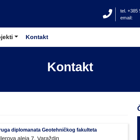
tel. +385
email:
jekti
Kontakt
Kontakt
uga diplomanata Geotehničkog fakulteta
lerova aleja 7, Varaždin