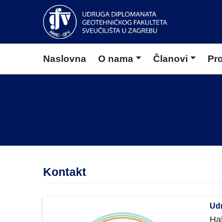
Naslovna
O nama
Članovi
Pro
Kontakt
Udr
Hal