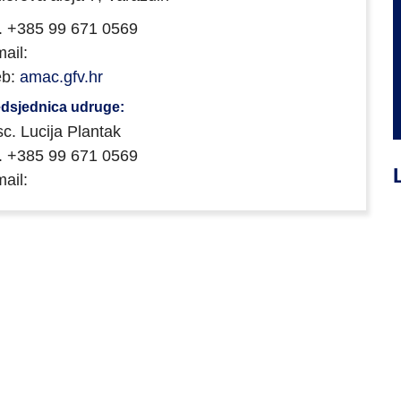
l. +385 99 671 0569
ail:
b:
amac.gfv.hr
dsjednica udruge:
sc. Lucija Plantak
l. +385 99 671 0569
ail: