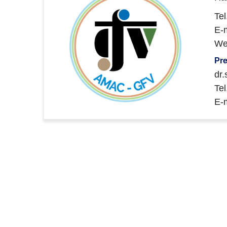
Te
E-m
We
Pre
dr.
Te
E-m